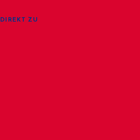
DIREKT ZU